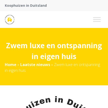
Koophuizen in Duitsland
Zwem luxe en ontspanning
in eigen huis
Home
»
Laatste nieuws
»
Zwem luxe en ontspanning
in eigen huis