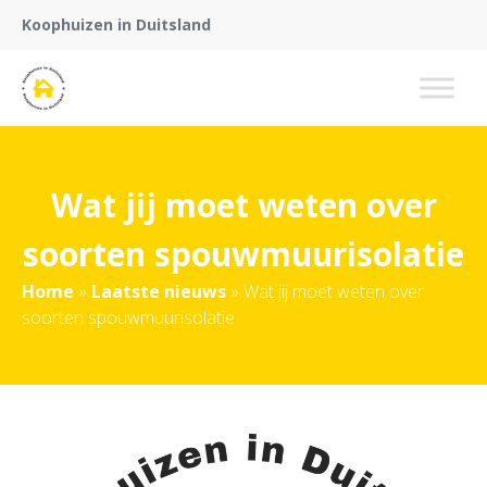
Koophuizen in Duitsland
Wat jij moet weten over
soorten spouwmuurisolatie
Home
»
Laatste nieuws
»
Wat jij moet weten over
soorten spouwmuurisolatie