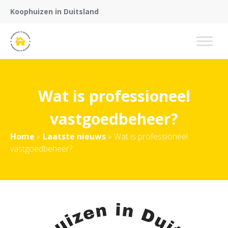
Koophuizen in Duitsland
Wat is professioneel
vastgoedbeheer?
Home
»
Laatste nieuws
»
Wat is professioneel
vastgoedbeheer?