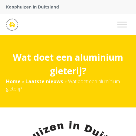
Koophuizen in Duitsland
Wat doet een aluminium
gieterij?
Home
»
Laatste nieuws
»
Wat doet een aluminium
gieterij?