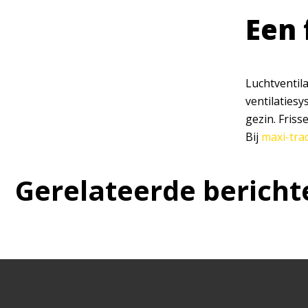
Een 
Luchtventil
ventilaties
gezin. Fris
Bij
maxi-trad
Gerelateerde bericht