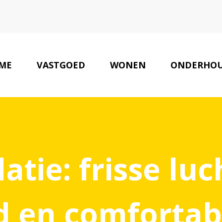
ME
VASTGOED
WONEN
ONDERHO
atie: frisse lu
 en comfortab