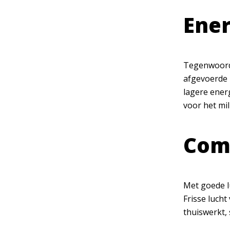
Ener
Tegenwoordi
afgevoerde 
lagere ener
voor het mil
Comf
Met goede l
Frisse luch
thuiswerkt, 