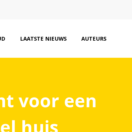
UD
LAATSTE NIEUWS
AUTEURS
ONZE PARTNERS
CONTACT
cht voor een
el huis