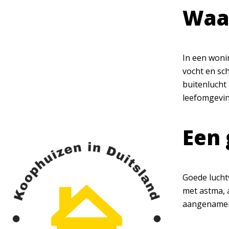
Waar
In een woni
vocht en sc
buitenlucht 
leefomgevin
Een 
Goede luchtv
met astma, 
aangenamer 