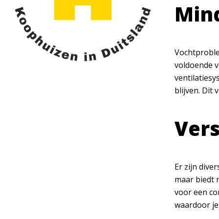
Mind
Vochtproble
voldoende v
ventilaties
blijven. Di
Vers
Er zijn dive
maar biedt 
voor een co
waardoor je