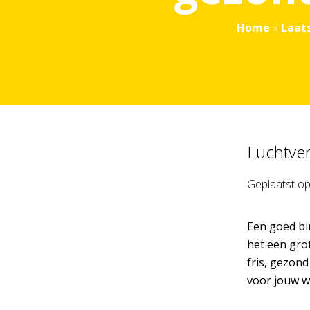
Home
»
Laat
Luchtven
Geplaatst o
Een goed bi
het een grot
fris, gezond
voor jouw w